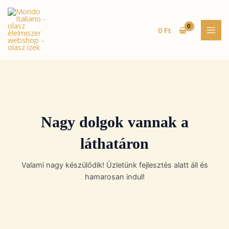
Skip
MAI
to
MEN
content
0
Ft
Nagy dolgok vannak a
láthatáron
Valami nagy készülődik! Üzletünk fejlesztés alatt áll és
hamarosan indul!