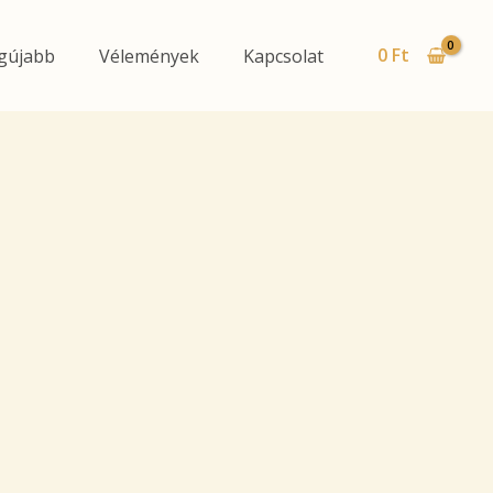
0
Ft
gújabb
Vélemények
Kapcsolat