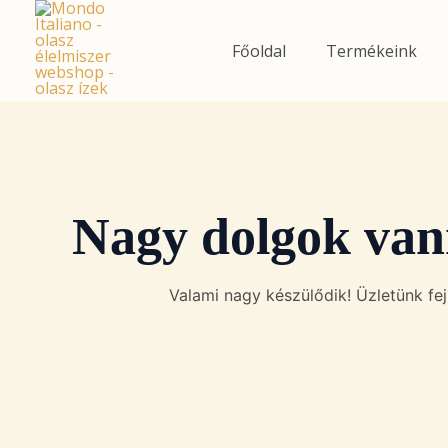
Skip
to
Főoldal
Termékeink
content
Nagy dolgok van
Valami nagy készülődik! Üzletünk fejl