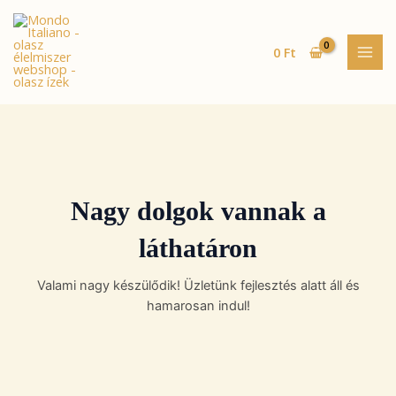
Skip
MAI
to
MEN
content
0
Ft
Nagy dolgok vannak a
láthatáron
Valami nagy készülődik! Üzletünk fejlesztés alatt áll és
hamarosan indul!