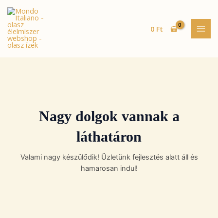
Skip
MAI
to
MEN
content
0
Ft
Nagy dolgok vannak a
láthatáron
Valami nagy készülődik! Üzletünk fejlesztés alatt áll és
hamarosan indul!