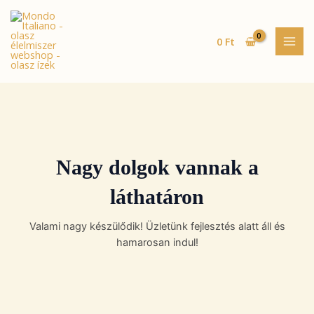
Skip
MAI
to
MEN
content
0
Ft
Nagy dolgok vannak a
láthatáron
Valami nagy készülődik! Üzletünk fejlesztés alatt áll és
hamarosan indul!