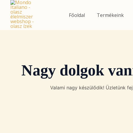
Skip
to
Főoldal
Termékeink
content
Nagy dolgok van
Valami nagy készülődik! Üzletünk fejl