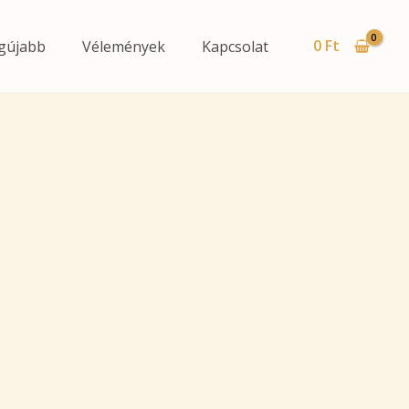
0
Ft
gújabb
Vélemények
Kapcsolat