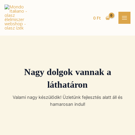
Skip
MAI
to
MEN
content
0
Ft
Nagy dolgok vannak a
láthatáron
Valami nagy készülődik! Üzletünk fejlesztés alatt áll és
hamarosan indul!