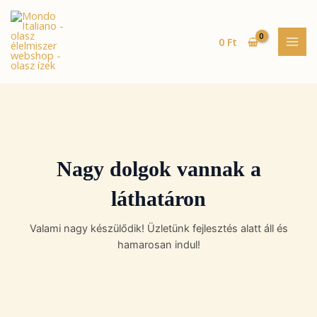
Skip
MAI
to
MEN
content
0
Ft
Nagy dolgok vannak a
láthatáron
Valami nagy készülődik! Üzletünk fejlesztés alatt áll és
hamarosan indul!