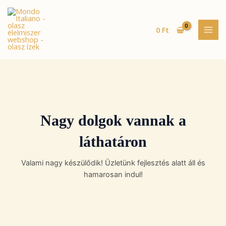
Skip
MAI
to
MEN
content
0
Ft
Nagy dolgok vannak a
láthatáron
Valami nagy készülődik! Üzletünk fejlesztés alatt áll és
hamarosan indul!