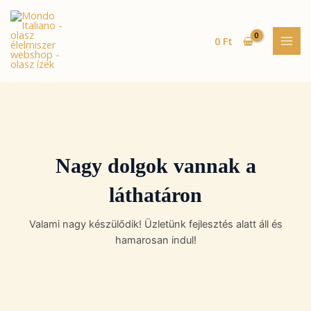
Skip
MAI
to
MEN
content
0
Ft
Nagy dolgok vannak a
láthatáron
Valami nagy készülődik! Üzletünk fejlesztés alatt áll és
hamarosan indul!