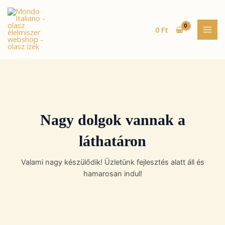
Skip
MAI
to
MEN
content
0
Ft
Nagy dolgok vannak a
láthatáron
Valami nagy készülődik! Üzletünk fejlesztés alatt áll és
hamarosan indul!