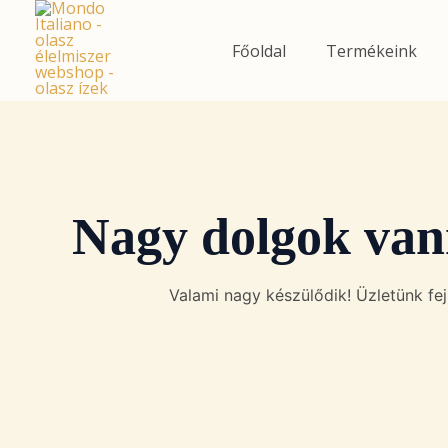
Skip
to
Főoldal
Termékeink
content
Nagy dolgok van
Valami nagy készülődik! Üzletünk fejl