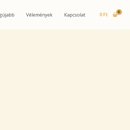
0
Ft
gújabb
Vélemények
Kapcsolat