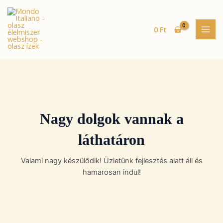
Skip
MAI
to
MEN
content
0
Ft
Nagy dolgok vannak a
láthatáron
Valami nagy készülődik! Üzletünk fejlesztés alatt áll és
hamarosan indul!