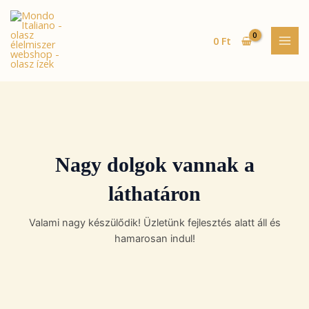
Skip
MAI
to
MEN
content
0
Ft
Nagy dolgok vannak a
láthatáron
Valami nagy készülődik! Üzletünk fejlesztés alatt áll és
hamarosan indul!