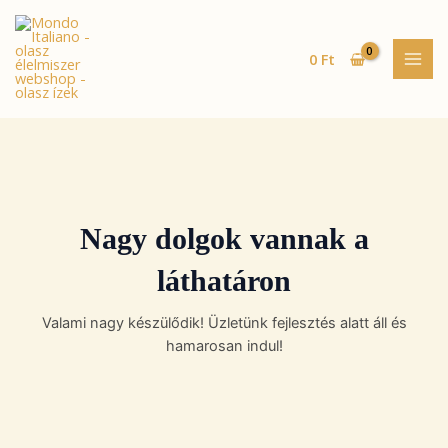
Skip
MAI
to
MEN
content
0
Ft
Nagy dolgok vannak a
láthatáron
Valami nagy készülődik! Üzletünk fejlesztés alatt áll és
hamarosan indul!