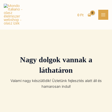
Skip
MAI
to
MEN
content
0
Ft
Nagy dolgok vannak a
láthatáron
Valami nagy készülődik! Üzletünk fejlesztés alatt áll és
hamarosan indul!