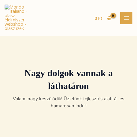
Skip
MAI
to
MEN
content
0
Ft
Nagy dolgok vannak a
láthatáron
Valami nagy készülődik! Üzletünk fejlesztés alatt áll és
hamarosan indul!